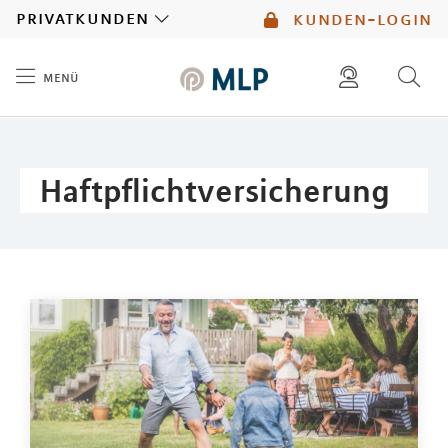
MLP
privatkunden
kunden-login
menü
Inhalt
diese website durchsuchen
mlp berater finden
Haftpflichtversicherung