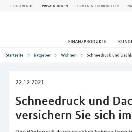
MLP
studierende
privatkunden
firmen & freiberufler
na
finanzprodukte
kund
Startseite
Ratgeber
Wohnen
Schneedruck und Dachla
Inhalt
22.12.2021
Schneedruck und Dac
versichern Sie sich i