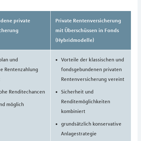
dene private
Private Rentenversicherung
cherung
mit Überschüssen in Fonds
(Hybridmodelle)
plan und
Vorteile der klassischen und
ge Rentenzahlung
fondsgebundenen privaten
t
Rentenversicherung vereint
hohe Renditechancen
Sicherheit und
Renditemöglichkeiten
ind möglich
kombiniert
grundsätzlich konservative
Anlagestrategie