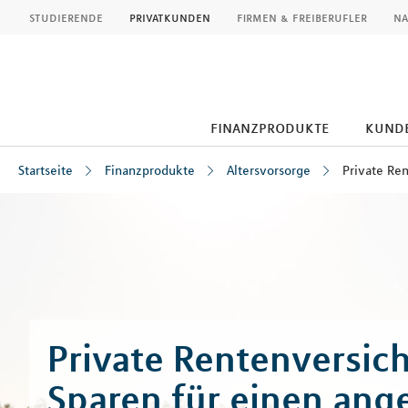
MLP
studierende
privatkunden
firmen & freiberufler
na
finanzprodukte
kund
Startseite
Finanzprodukte
Altersvorsorge
Private Re
Inhalt
Private Rentenversic
Sparen für einen an