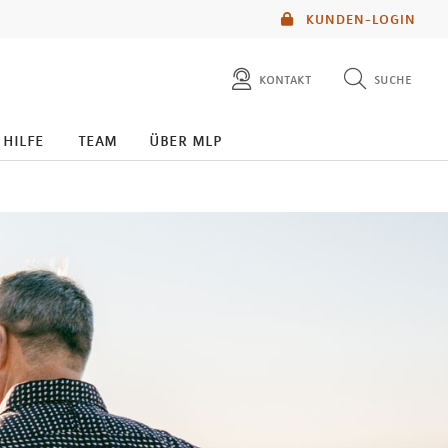
KUNDEN-LOGIN
kontakt
suche
diese website durchsuchen
 hilfe
team
über mlp
mlp berater finden