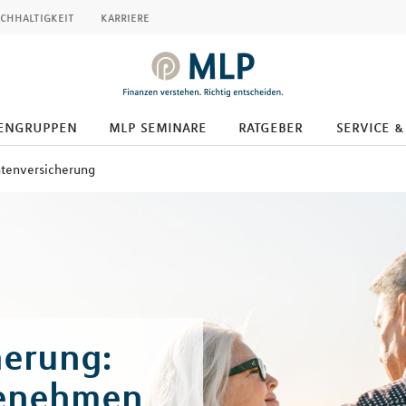
chhaltigkeit
karriere
engruppen
mlp seminare
ratgeber
service &
ntenversicherung
herung:
genehmen