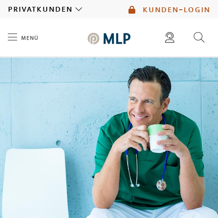
MLP
privatkunden
kunden-login
menü
Inhalt
diese website durchsuchen
mlp berater finden