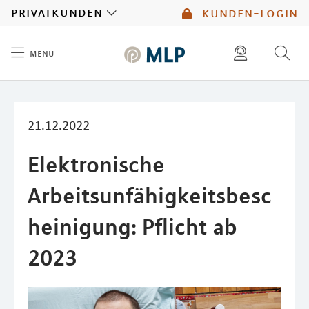
MLP
privatkunden
kunden-login
menü
Inhalt
diese website durchsuchen
mlp berater finden
21.12.2022
Elektronische
Arbeitsunfähigkeitsbesc
heinigung: Pflicht ab
2023