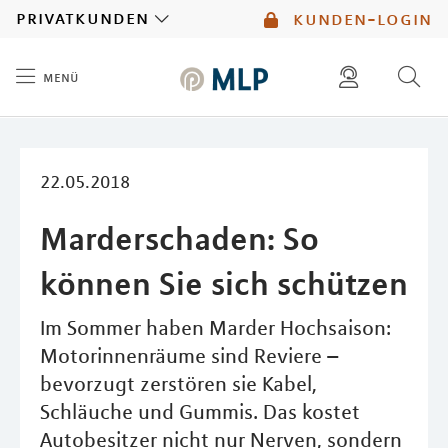
MLP
privatkunden
kunden-login
menü
Inhalt
diese website durchsuchen
mlp berater finden
22.05.2018
Marderschaden: So
können Sie sich schützen
Im Sommer haben Marder Hochsaison:
Motorinnenräume sind Reviere –
bevorzugt zerstören sie Kabel,
Schläuche und Gummis. Das kostet
Autobesitzer nicht nur Nerven, sondern