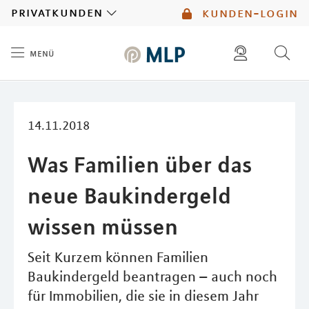
MLP
privatkunden
kunden-login
menü
Inhalt
diese website durchsuchen
mlp berater finden
14.11.2018
Was Familien über das
neue Baukindergeld
wissen müssen
Seit Kurzem können Familien
Baukindergeld beantragen – auch noch
für Immobilien, die sie in diesem Jahr